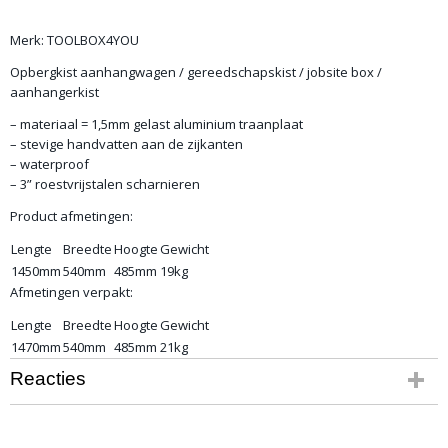
Merk: TOOLBOX4YOU
Opbergkist aanhangwagen / gereedschapskist / jobsite box /
aanhangerkist
– materiaal = 1,5mm gelast aluminium traanplaat
– stevige handvatten aan de zijkanten
– waterproof
– 3” roestvrijstalen scharnieren
Product afmetingen:
Lengte
Breedte
Hoogte
Gewicht
1450mm
540mm
485mm
19kg
Afmetingen verpakt:
Lengte
Breedte
Hoogte
Gewicht
1470mm
540mm
485mm
21kg
Reacties