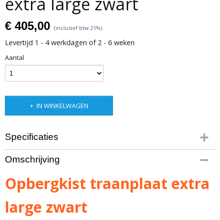
extra large zwart
€ 405,00
(inclusief btw 21%)
Levertijd 1 - 4 werkdagen of 2 - 6 weken
Aantal
IN WINKELWAGEN
Specificaties
Productcode leverancier
Omschrijving
JSB14B
Bruto gewicht
Opbergkist traanplaat extra
31,00 Kg
large zwart