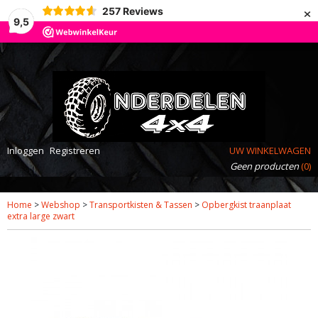
×
257
Reviews
9,5
Inloggen
Registreren
UW WINKELWAGEN
Geen producten
(0)
Home
>
Webshop
>
Transportkisten & Tassen
>
Opbergkist traanplaat
extra large zwart