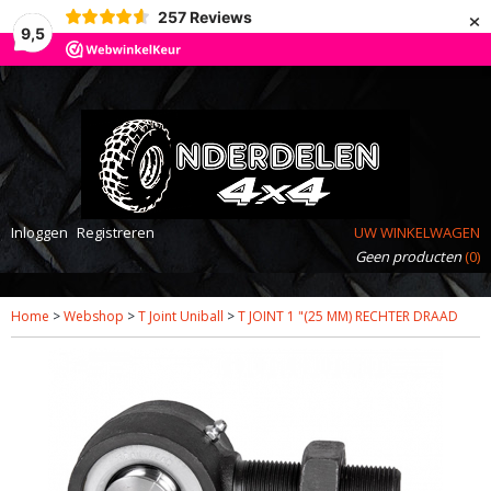
×
257
Reviews
9,5
Inloggen
Registreren
UW WINKELWAGEN
Geen producten
(0)
Home
>
Webshop
>
T Joint Uniball
>
T JOINT 1 "(25 MM) RECHTER DRAAD