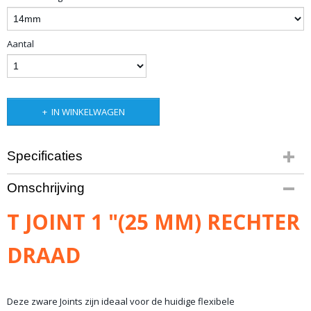
Aantal
IN WINKELWAGEN
Specificaties
Productcode
Omschrijving
10-1491
Bruto gewicht
T JOINT 1 "(25 MM) RECHTER
2,00 Kg
DRAAD
Deze zware Joints zijn ideaal voor de huidige flexibele