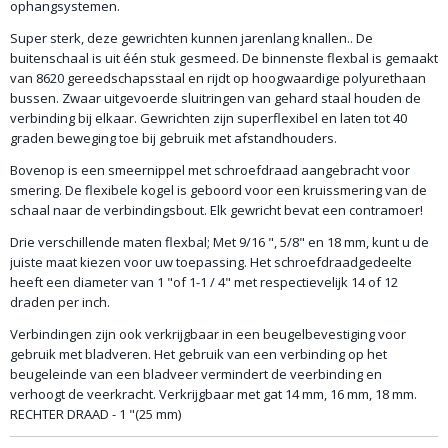
ophangsystemen.
Super sterk, deze gewrichten kunnen jarenlang knallen.. De
buitenschaal is uit één stuk gesmeed. De binnenste flexbal is gemaakt
van 8620 gereedschapsstaal en rijdt op hoogwaardige polyurethaan
bussen. Zwaar uitgevoerde sluitringen van gehard staal houden de
verbinding bij elkaar. Gewrichten zijn superflexibel en laten tot 40
graden beweging toe bij gebruik met afstandhouders.
Bovenop is een smeernippel met schroefdraad aangebracht voor
smering. De flexibele kogel is geboord voor een kruissmering van de
schaal naar de verbindingsbout. Elk gewricht bevat een contramoer!
Drie verschillende maten flexbal; Met 9/16 ", 5/8" en 18 mm, kunt u de
juiste maat kiezen voor uw toepassing. Het schroefdraadgedeelte
heeft een diameter van 1 "of 1-1 / 4" met respectievelijk 14 of 12
draden per inch.
Verbindingen zijn ook verkrijgbaar in een beugelbevestiging voor
gebruik met bladveren. Het gebruik van een verbinding op het
beugeleinde van een bladveer vermindert de veerbinding en
verhoogt de veerkracht. Verkrijgbaar met gat 14 mm, 16 mm, 18 mm.
RECHTER DRAAD - 1 "(25 mm)