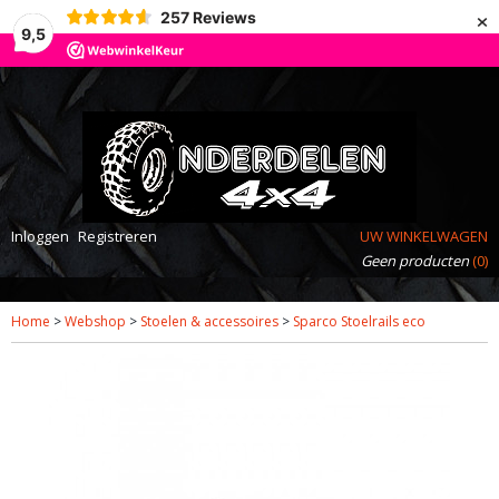
×
257
Reviews
9,5
Inloggen
Registreren
UW WINKELWAGEN
Geen producten
(0)
Home
>
Webshop
>
Stoelen & accessoires
>
Sparco Stoelrails eco