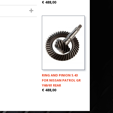
€ 488,00
RING AND PINION 5.43
FOR NISSAN PATROL GR
Y60/61 REAR
€ 488,00