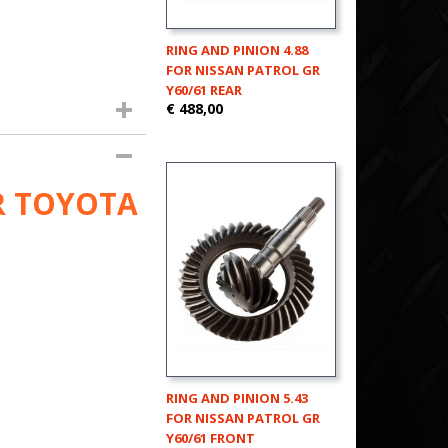
RING AND PINION 4.88
FOR NISSAN PATROL GR
Y60/61 REAR
€ 488,00
R TOYOTA
RING AND PINION 5.43
FOR NISSAN PATROL GR
Y60/61 FRONT