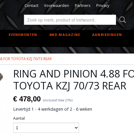
Contact
Voorwaarden
Partners
Privacy
EVENEMENTEN
4WD MAGAZINE
AANBIEDINGEN
88 FOR TOYOTA KZJ 70/73 REAR
RING AND PINION 4.88 F
TOYOTA KZJ 70/73 REAR
€ 478,00
(inclusief btw 21%)
Levertijd 1 - 4 werkdagen of 2 - 6 weken
Aantal