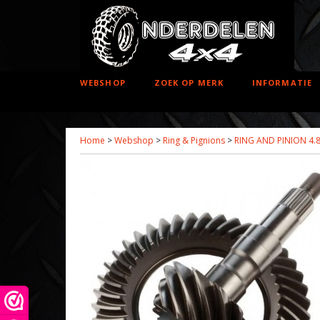
WEBSHOP
ZOEK OP MERK
INFORMATIE
Home
>
Webshop
>
Ring & Pignions
>
RING AND PINION 4.