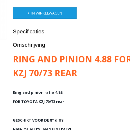
IN WINKELWAGEN
Specificaties
Bruto gewicht
10,00 Kg
Omschrijving
RING AND PINION 4.88 FO
KZJ 70/73 REAR
Ring and pinion
ratio 4.88.
FOR TOYOTA KZJ 70/73 rear
GESCHIKT VOOR DE 8″ diffs
HIGH QUALITY, MADE IN ITALY!