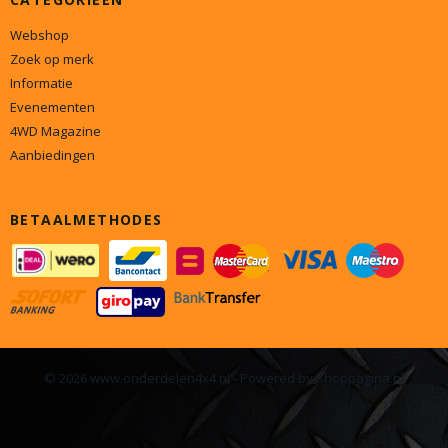
Webshop
Zoek op merk
Informatie
Evenementen
4WD Magazine
Aanbiedingen
BETAALMETHODES
© 2026 www.onderdelen4x4.nl - Powered by Shoppagina.nl