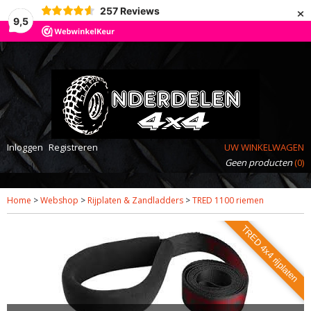
×
257
Reviews
9,5
Inloggen
Registreren
UW WINKELWAGEN
Geen producten
(0)
Home
>
Webshop
>
Rijplaten & Zandladders
>
TRED 1100 riemen
TRED 4x4 rijplaten