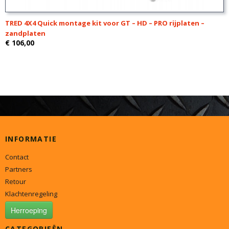
TRED 4X4 Quick montage kit voor GT – HD – PRO rijplaten –
zandplaten
€ 106,00
INFORMATIE
Contact
Partners
Retour
Klachtenregeling
Herroeping
CATEGORIEËN