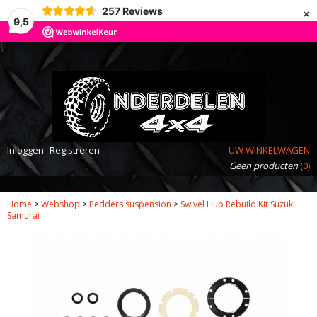
×
257
Reviews
9,5
Inloggen
Registreren
UW WINKELWAGEN
Geen producten
(0)
Home
>
Webshop
>
Pedders suspension
>
Swivel Hub Rebuild Kit Suzuki
Samurai