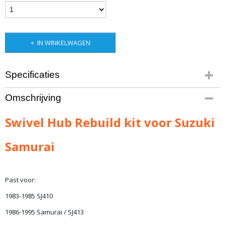
IN WINKELWAGEN
Specificaties
Bruto gewicht
Omschrijving
8,00 Kg
Swivel Hub Rebuild kit voor Suzuki
Samurai
Past voor:
1983-1985 SJ410
1986-1995 Samurai / SJ413