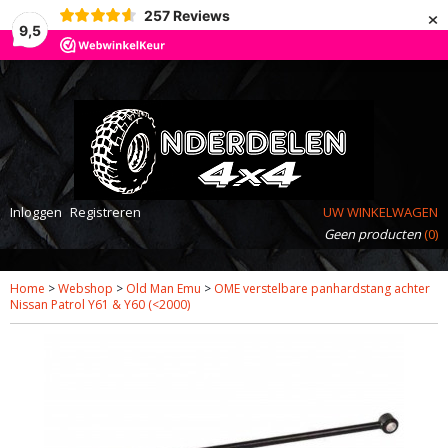
×
257
Reviews
9,5
Inloggen
Registreren
UW WINKELWAGEN
Geen producten
(0)
Home
>
Webshop
>
Old Man Emu
>
OME verstelbare panhardstang achter
Nissan Patrol Y61 & Y60 (<2000)