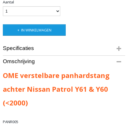
Aantal
IN WINKELWAGEN
Specificaties
Bruto gewicht
Omschrijving
7,00 Kg
OME verstelbare panhardstang
achter Nissan Patrol Y61 & Y60
(<2000)
PANR005