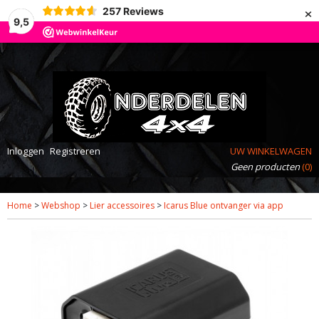
×
257
Reviews
9,5
Inloggen
Registreren
UW WINKELWAGEN
Geen producten
(0)
Home
>
Webshop
>
Lier accessoires
>
Icarus Blue ontvanger via app