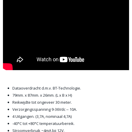
Dataoverdracht d.m.v. BT-Technologie.
79mm. x 87mm. x 26mm. (L x B x H)
Reikwijdte tot ongeveer 30 meter.
Verzorgingsspanning 9-36Vdc ⎓ 10A.
4 Uitgangen. (3,7A, nominaal 4,7A)
-40°C tot +80°C temperatuurbereik.
Stroomverbruik ~4mA bij 12V.