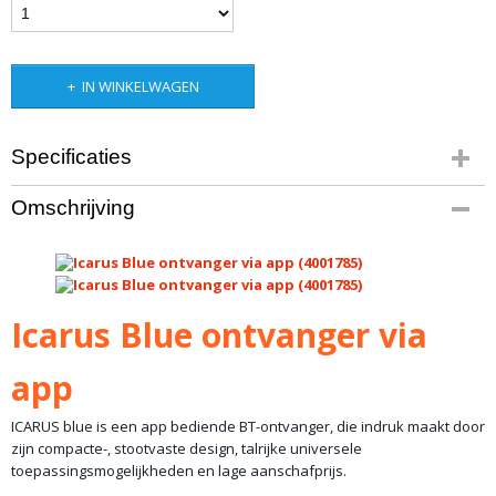
IN WINKELWAGEN
Specificaties
Bruto gewicht
Omschrijving
4,00 Kg
Icarus Blue ontvanger via
app
ICARUS blue is een app bediende BT-ontvanger, die indruk maakt door
zijn compacte-, stootvaste design, talrijke universele
toepassingsmogelijkheden en lage aanschafprijs.