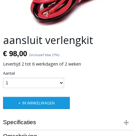
aansluit verlengkit
€ 98,00
(inclusief btw 21%)
Levertijd 2 tot 6 werkdagen of 2 weken
Aantal
IN WINKELWAGEN
Specificaties
Bruto gewicht