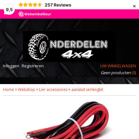
×
257
Reviews
9,5
Inloggen
Registreren
UW WINKELWAGEN
Geen producten
(0)
Home
>
Webshop
>
Lier accessoires
>
aansluit verlengkit