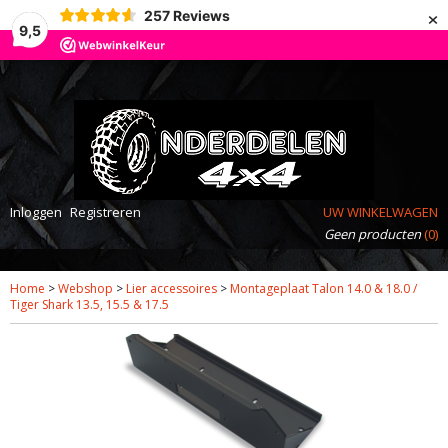
×
257
Reviews
9,5
Inloggen
Registreren
UW WINKELWAGEN
Geen producten
(0)
Home
>
Webshop
>
Lier accessoires
>
Montageplaat Talon 14.0 & 18.0 /
Tiger Shark 13.5, 15.5 & 17.5