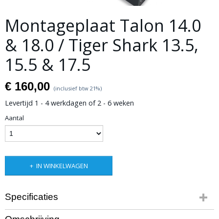
Montageplaat Talon 14.0
& 18.0 / Tiger Shark 13.5,
15.5 & 17.5
€ 160,00
(inclusief btw 21%)
Levertijd 1 - 4 werkdagen of 2 - 6 weken
Aantal
IN WINKELWAGEN
Specificaties
Bruto gewicht