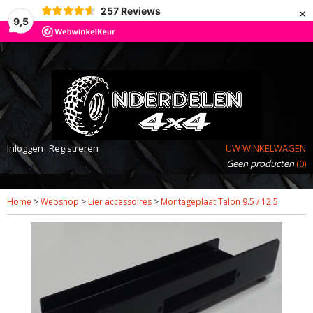
×
257
Reviews
9,5
Inloggen
Registreren
UW WINKELWAGEN
Geen producten
(0)
Home
>
Webshop
>
Lier accessoires
>
Montageplaat Talon 9.5 / 12.5