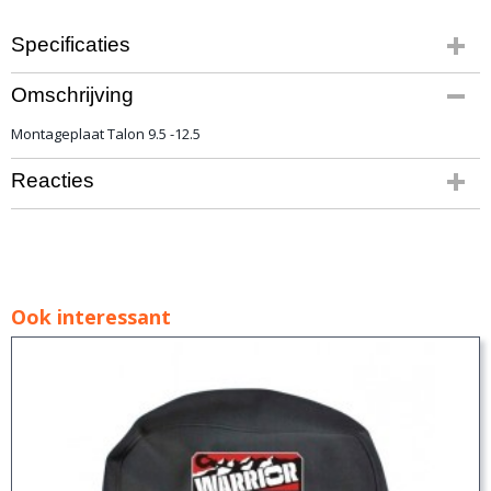
Specificaties
Bruto gewicht
Omschrijving
9,00 Kg
Montageplaat Talon 9.5 -12.5
Reacties
Ook interessant