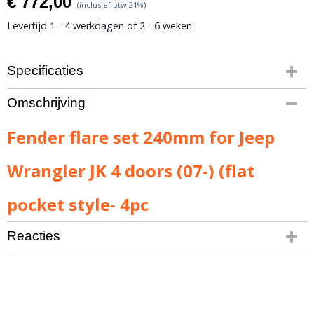
€ 772,00
(inclusief btw 21%)
Levertijd 1 - 4 werkdagen of 2 - 6 weken
Specificaties
Bruto gewicht
Omschrijving
15,00 Kg
Fender flare set 240mm for Jeep
Wrangler JK 4 doors (07-) (flat
pocket style- 4pc
Reacties