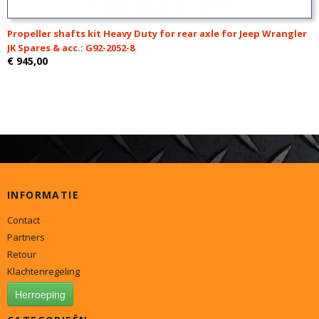
Propeller shafts kit Heavy Duty for rear axle for Jeep Wrangler
JK Spares & acc.: G92-2052-8
€ 945,00
INFORMATIE
Contact
Partners
Retour
Klachtenregeling
Herroeping