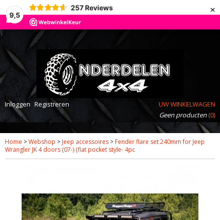
×
257
Reviews
9,5
Inloggen
Registreren
UW WINKELWAGEN
Geen producten
(0)
Home
>
Webshop
>
Jeep accessoires
>
Fender flare set 240mm for Jeep
Wrangler JK 4 doors (07-) (flat pocket style- 4pc