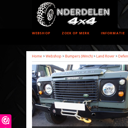
WEBSHOP
ZOEK OP MERK
INFORMATIE
Home
>
Webshop
>
Bumpers (Winch)
>
Land Rover
>
Defen