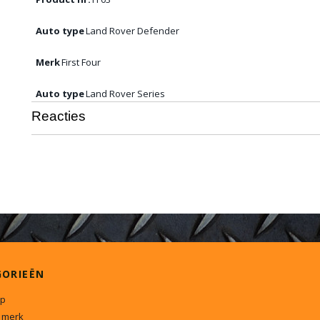
Auto type
Land Rover Defender
Merk
First Four
Auto type
Land Rover Series
Reacties
GORIEËN
p
 merk