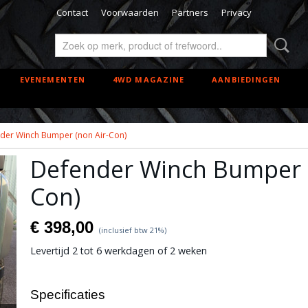
Contact
Voorwaarden
Partners
Privacy
EVENEMENTEN
4WD MAGAZINE
AANBIEDINGEN
der Winch Bumper (non Air-Con)
Defender Winch Bumper (
Con)
€ 398,00
(inclusief btw 21%)
Levertijd 2 tot 6 werkdagen of 2 weken
Specificaties