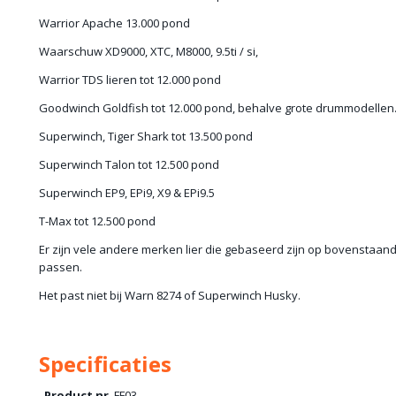
Warrior Apache 13.000 pond
Waarschuw XD9000, XTC, M8000, 9.5ti / si,
Warrior TDS lieren tot 12.000 pond
Goodwinch Goldfish tot 12.000 pond, behalve grote drummodellen
Superwinch, Tiger Shark tot 13.500 pond
Superwinch Talon tot 12.500 pond
Superwinch EP9, EPi9, X9 & EPi9.5
T-Max tot 12.500 pond
Er zijn vele andere merken lier die gebaseerd zijn op bovenstaan
passen.
Het past niet bij Warn 8274 of Superwinch Husky.
Specificaties
Product nr.
FF03