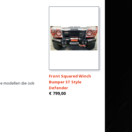
.
Front Squared Winch
Bumper ST Style
de modellen die ook
Defender
€ 799,00