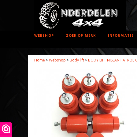
WEBSHOP
ZOEK OP MERK
INFORMATIE
Home
>
Webshop
>
Body lift
>
BODY LIFT NISSAN PATROL 