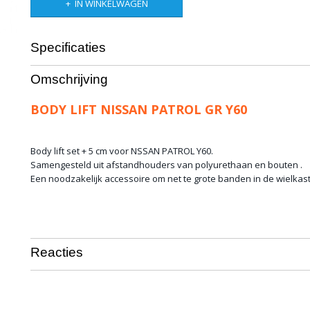
IN WINKELWAGEN
Specificaties
Bruto gewicht
3,00 Kg
Omschrijving
BODY LIFT NISSAN PATROL GR Y60
Body lift set + 5 cm voor NSSAN PATROL Y60.
Samengesteld uit afstandhouders van polyurethaan en bouten .
Een noodzakelijk accessoire om net te grote banden in de wielkast
Reacties