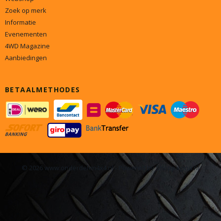
Zoek op merk
Informatie
Evenementen
4WD Magazine
Aanbiedingen
BETAALMETHODES
© 2026 www.onderdelen4x4.nl - Powered by Shoppagina.nl