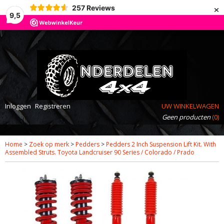
×
257
Reviews
9,5
Inloggen
Registreren
UW WINKELWAGEN
Geen producten
(0)
Home
>
Zoek op merk
>
Pedders
>
Pedders 2 Inch Suspension Lift Kit. With
Assembled Struts. Toyota Landcruiser 90 Series / Colorado / Prado