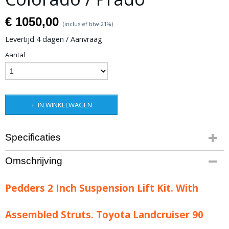
€ 1050,00
(inclusief btw 21%)
Levertijd 4 dagen / Aanvraag
Aantal
IN WINKELWAGEN
Specificaties
Productcode leverancier
Omschrijving
803129
Bruto gewicht
Pedders 2 Inch Suspension Lift Kit. With
20,00 Kg
Assembled Struts. Toyota Landcruiser 90