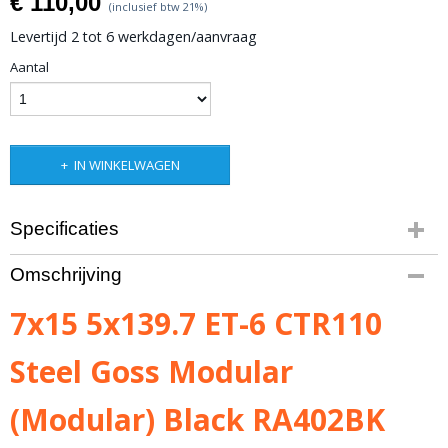
€ 110,00
(inclusief btw 21%)
Levertijd 2 tot 6 werkdagen/aanvraag
Aantal
IN WINKELWAGEN
Specificaties
Bruto gewicht
Omschrijving
5,00 Kg
7x15 5x139.7 ET-6 CTR110
Steel Goss Modular
(Modular) Black RA402BK