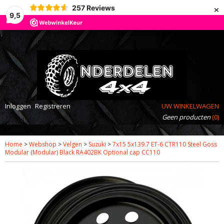
×
257
Reviews
9,5
Inloggen
Registreren
UW WINKELWAGEN
Geen producten
(0)
Home
>
Webshop
>
Velgen
>
Suzuki
>
7x15 5x139.7 ET-6 CTR110 Steel Goss
Modular (Modular) Black RA402BK Optional cap CC110