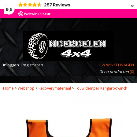
×
257
Reviews
9,5
Inloggen
Registreren
UW WINKELWAGEN
Geen producten
(0)
Home
>
Webshop
>
Recoverymateriaal
>
Touw demper Kangaroowinch