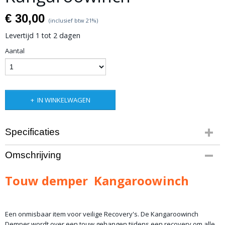
€ 30,00
(inclusief btw 21%)
Levertijd 1 tot 2 dagen
Aantal
IN WINKELWAGEN
Specificaties
Bruto gewicht
Omschrijving
2,00 Kg
Touw demper Kangaroowinch
Een onmisbaar item voor veilige Recovery's. De Kangaroowinch
Demper wordt over een touw gehangen tijdens een recovery om alle