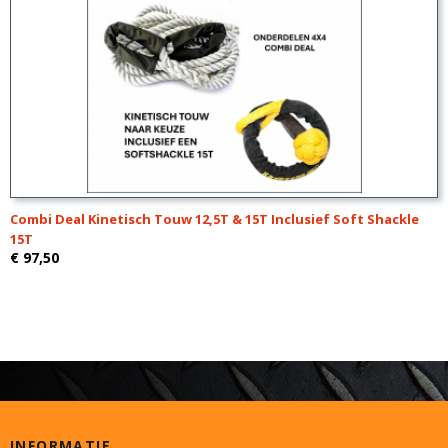
Combi Deal Kinetisch Touw 12,5T & 15T Inclusief Soft Shackle
15T
€ 97,50
INFORMATIE