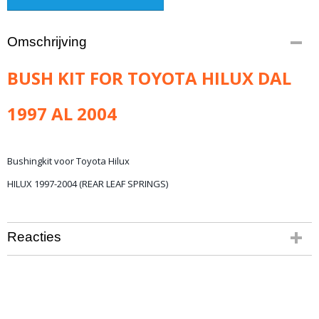
Omschrijving
BUSH KIT FOR TOYOTA HILUX DAL
1997 AL 2004
Bushingkit voor Toyota Hilux
HILUX 1997-2004 (REAR LEAF SPRINGS)
High quality polyurethane bush kit for leaf springs and
Reacties
shackle.
FOR TOYOTA HILUX FROM 1997 TO 2004