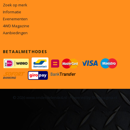
Zoek op merk
Informatie
Evenementen
4WD Magazine
Aanbiedingen
BETAALMETHODES
© 2026 www.onderdelen4x4.nl - Powered by Shoppagina.nl