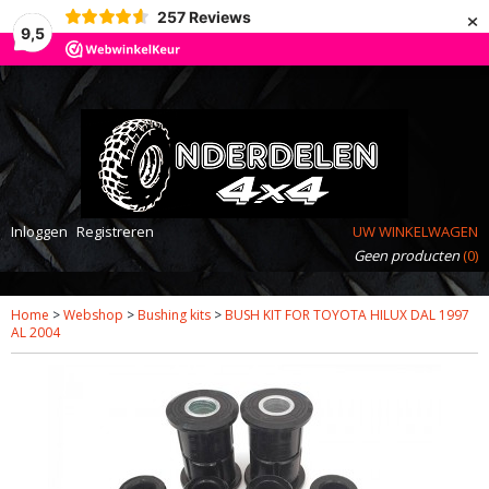
×
257
Reviews
9,5
Inloggen
Registreren
UW WINKELWAGEN
Geen producten
(0)
Home
>
Webshop
>
Bushing kits
>
BUSH KIT FOR TOYOTA HILUX DAL 1997
AL 2004