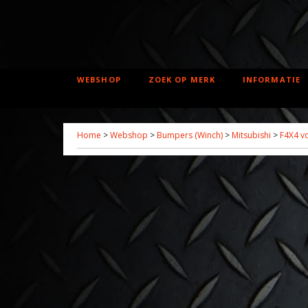
WEBSHOP
ZOEK OP MERK
INFORMATIE
Home
>
Webshop
>
Bumpers (Winch)
>
Mitsubishi
>
F4X4 v