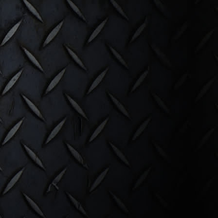
F4X4 voorbumper
ZONDER Bullbar
Mitsubishi Pajero vanaf
2015
€ 1.100,00
bar
15
ero vanaf 2015
ructuur
van de bumper
 wordt bevestigd aan het
aser gesneden en
F4X4 voorbumper
rdt verkregen tijdens
ZONDER bullbar Terrano