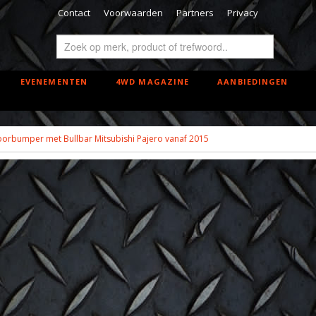
Contact
Voorwaarden
Partners
Privacy
EVENEMENTEN
4WD MAGAZINE
AANBIEDINGEN
oorbumper met Bullbar Mitsubishi Pajero vanaf 2015
F4X4 voorbumper met Bu
Mitsubishi Pajero vanaf 
€ 1.240,00
(inclusief btw 21%)
Levertijd 1 - 4 werkdagen of 2 - 6 weken
Aantal