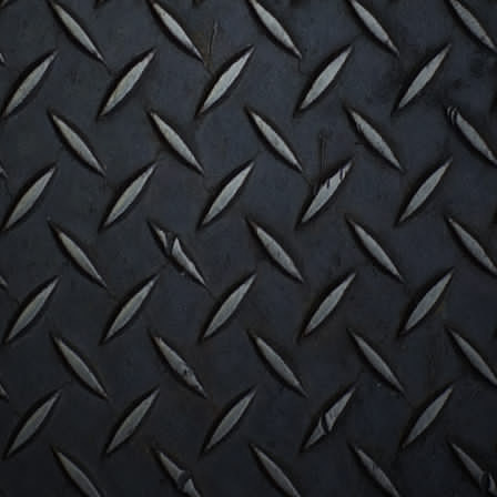
IN WINKELWAGEN
Specificaties
Bruto gewicht
40,00 Kg
Omschrijving
F4X4 voorbumper met Bull
Mitsubishi Pajero vanaf 20
F4X4 voorbumper met Bullbar Mitsubishi Paj
Bumper ontworpen voor Mitsubishi Pajero vanaf 2015. De hoofdst
is gemaakt van 3 mm dik plaatstaal
en de plaat voor de lier en
frame
van 5 mm
metaalplaat . Het product wordt eerst met een l
vervolgens op een CNC-kantbank gebogen en de
juiste vorm wo